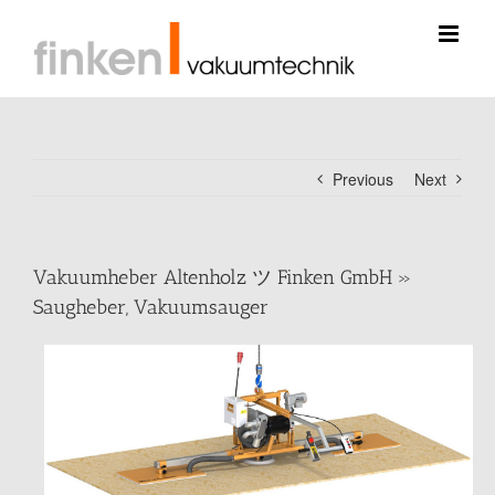
Skip
to
content
Previous
Next
Vakuumheber Altenholz ツ Finken GmbH »
Saugheber, Vakuumsauger