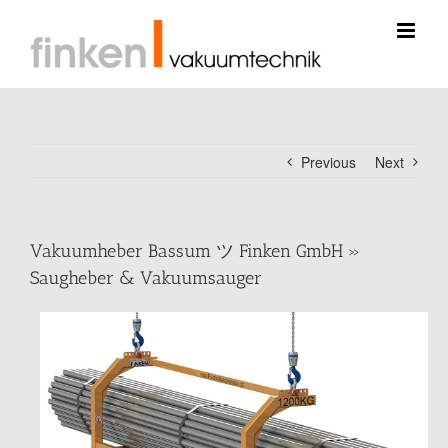
Skip
to
content
Previous
Next
Vakuumheber Bassum ツ Finken GmbH »
Saugheber & Vakuumsauger