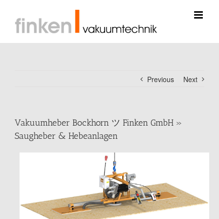
Skip
to
content
Previous
Next
Vakuumheber Bockhorn ツ Finken GmbH »
Saugheber & Hebeanlagen