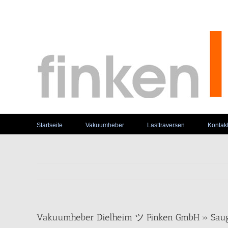
Skip
to
content
Startseite
Vakuumheber
Lasttraversen
Kontak
Vakuumheber Dielheim ツ Finken GmbH » Saug