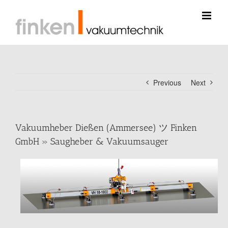
Skip
to
content
Previous
Next
Vakuumheber Dießen (Ammersee) ツ Finken
GmbH » Saugheber & Vakuumsauger