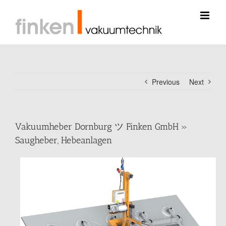
Skip
to
content
Previous
Next
Vakuumheber Dornburg ツ Finken GmbH »
Saugheber, Hebeanlagen