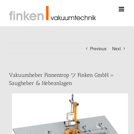
Skip
to
content
Previous
Next
Vakuumheber Finnentrop ツ Finken GmbH »
Saugheber & Hebeanlagen