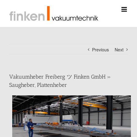
Skip
to
content
Previous
Next
Vakuumheber Freiberg ツ Finken GmbH »
Saugheber, Plattenheber