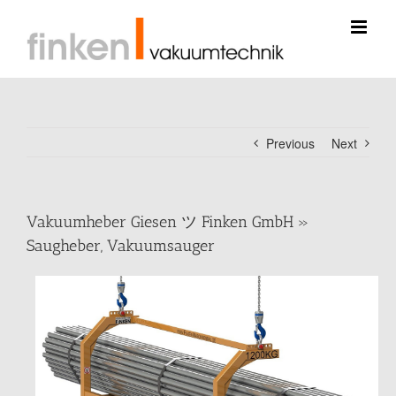
Skip
to
content
Previous
Next
Vakuumheber Giesen ツ Finken GmbH »
Saugheber, Vakuumsauger