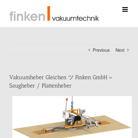
Skip
to
content
Previous
Next
Vakuumheber Gleichen ツ Finken GmbH »
Saugheber / Plattenheber