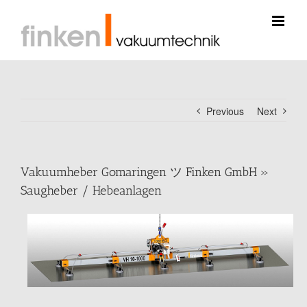
Skip
to
content
Previous
Next
Vakuumheber Gomaringen ツ Finken GmbH »
Saugheber / Hebeanlagen