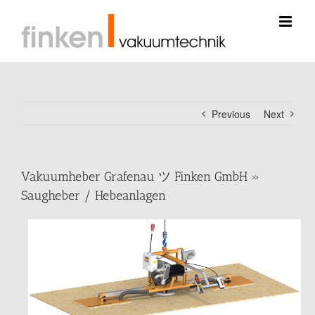
Skip
to
content
Previous
Next
Vakuumheber Grafenau ツ Finken GmbH »
Saugheber / Hebeanlagen