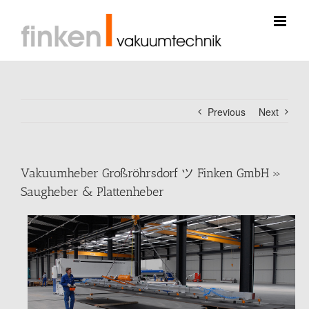
Skip
to
content
Previous
Next
Vakuumheber Großröhrsdorf ツ Finken GmbH »
Saugheber & Plattenheber