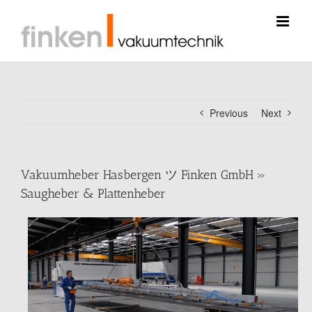
Skip
to
content
Previous
Next
Vakuumheber Hasbergen ツ Finken GmbH »
Saugheber & Plattenheber