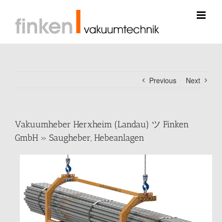
Skip
to
content
Previous
Next
Vakuumheber Herxheim (Landau) ツ Finken
GmbH » Saugheber, Hebeanlagen