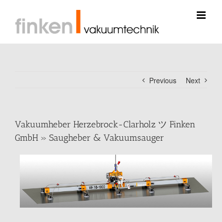
Skip
to
content
Previous
Next
Vakuumheber Herzebrock-Clarholz ツ Finken
GmbH » Saugheber & Vakuumsauger