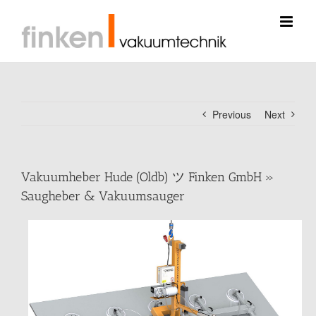
Skip
to
content
Previous
Next
Vakuumheber Hude (Oldb) ツ Finken GmbH »
Saugheber & Vakuumsauger