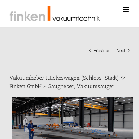
Skip
to
content
Previous
Next
Vakuumheber Hückeswagen (Schloss-Stadt) ツ
Finken GmbH » Saugheber, Vakuumsauger