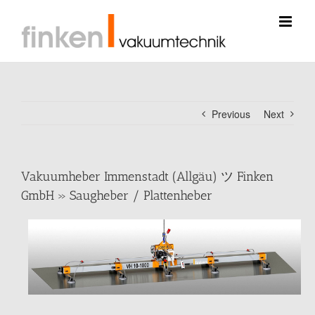
Skip
to
content
Previous
Next
Vakuumheber Immenstadt (Allgäu) ツ Finken
GmbH » Saugheber / Plattenheber