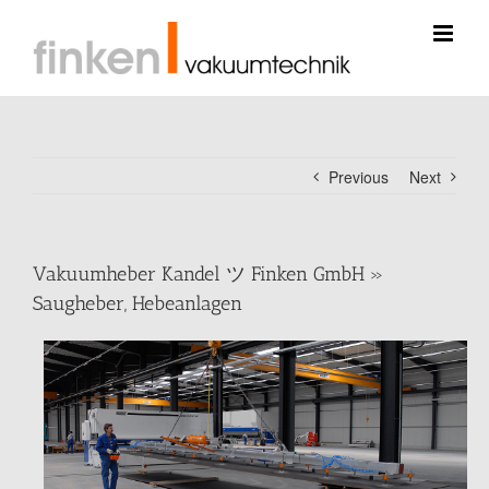
Skip
to
content
Previous
Next
Vakuumheber Kandel ツ Finken GmbH »
Saugheber, Hebeanlagen