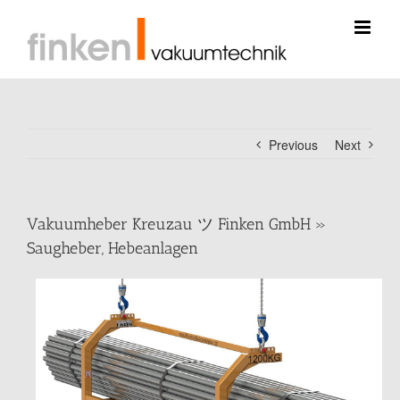
Skip
to
content
Previous
Next
Vakuumheber Kreuzau ツ Finken GmbH »
Saugheber, Hebeanlagen