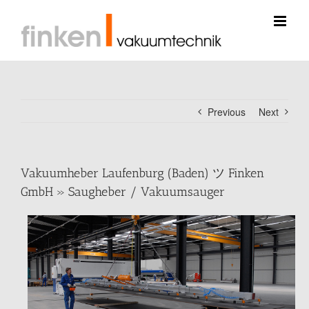
Skip
to
content
Previous
Next
Vakuumheber Laufenburg (Baden) ツ Finken
GmbH » Saugheber / Vakuumsauger