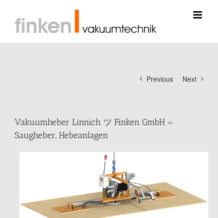
Skip
to
content
Previous
Next
Vakuumheber Linnich ツ Finken GmbH »
Saugheber, Hebeanlagen