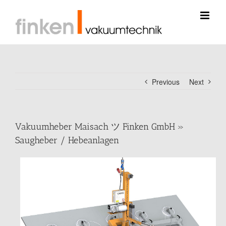
Skip
to
content
Previous
Next
Vakuumheber Maisach ツ Finken GmbH »
Saugheber / Hebeanlagen