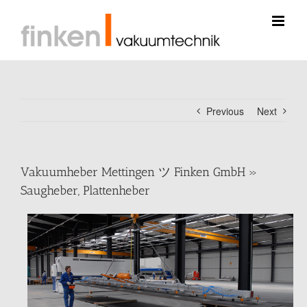
Skip
to
content
Previous
Next
Vakuumheber Mettingen ツ Finken GmbH »
Saugheber, Plattenheber