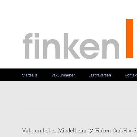
Skip
to
content
Startseite
Vakuumheber
Lasttraversen
Kontak
Vakuumheber Mindelheim ツ Finken GmbH » Sa