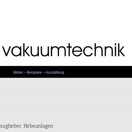
t
Bilder – Beispiele – Ausstattung
ugheber, Hebeanlagen