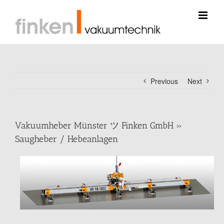
Skip
to
content
Previous
Next
Vakuumheber Münster ツ Finken GmbH »
Saugheber / Hebeanlagen