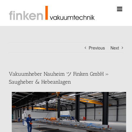
Skip
to
content
Previous
Next
Vakuumheber Nauheim ツ Finken GmbH »
Saugheber & Hebeanlagen