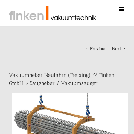
Skip
to
content
Previous
Next
Vakuumheber Neufahrn (Freising) ツ Finken
GmbH » Saugheber / Vakuumsauger