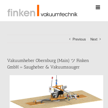
Skip
to
content
Previous
Next
Vakuumheber Obernburg (Main) ツ Finken
GmbH » Saugheber & Vakuumsauger