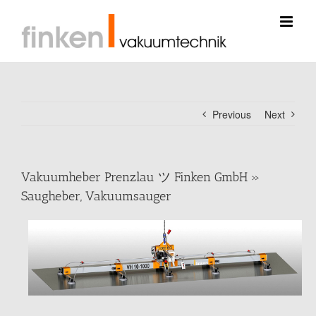
Skip
to
content
Previous
Next
Vakuumheber Prenzlau ツ Finken GmbH »
Saugheber, Vakuumsauger