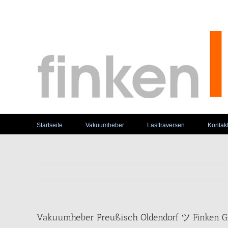
Skip
to
content
Startseite
Vakuumheber
Lasttraversen
Kontak
Vakuumheber Preußisch Oldendorf ツ Finken