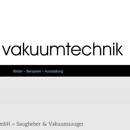
t
Bilder – Beispiele – Ausstattung
 GmbH » Saugheber & Vakuumsauger