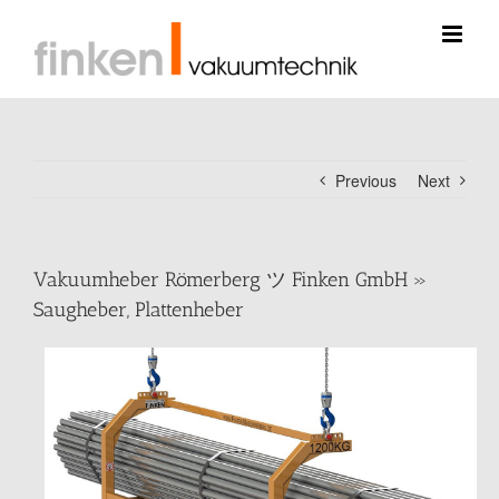
Skip
to
content
Previous
Next
Vakuumheber Römerberg ツ Finken GmbH »
Saugheber, Plattenheber