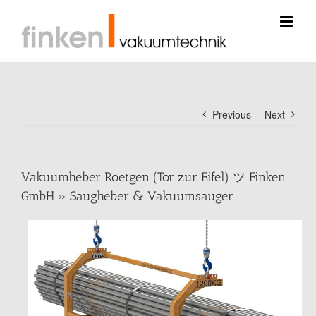
Skip
to
content
Previous
Next
Vakuumheber Roetgen (Tor zur Eifel) ツ Finken
GmbH » Saugheber & Vakuumsauger