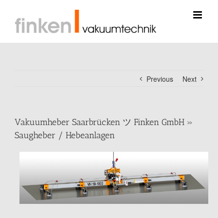
Skip
to
content
Previous
Next
Vakuumheber Saarbrücken ツ Finken GmbH »
Saugheber / Hebeanlagen