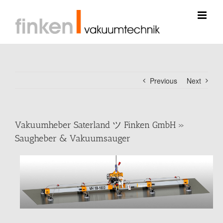
Skip
to
content
Previous
Next
Vakuumheber Saterland ツ Finken GmbH »
Saugheber & Vakuumsauger