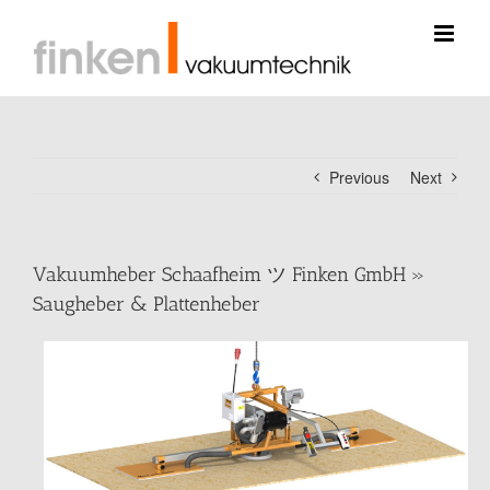
Skip
to
content
Previous
Next
Vakuumheber Schaafheim ツ Finken GmbH »
Saugheber & Plattenheber