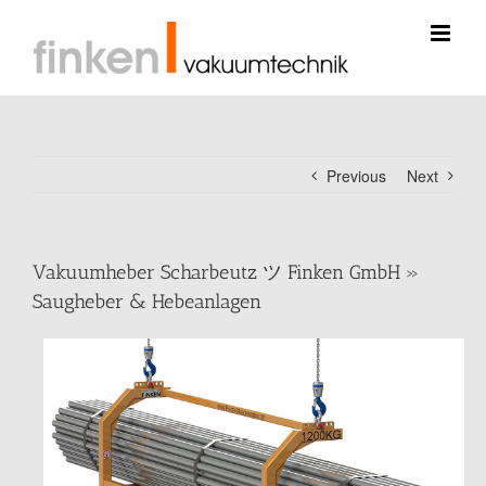
Skip
to
content
Previous
Next
Vakuumheber Scharbeutz ツ Finken GmbH »
Saugheber & Hebeanlagen