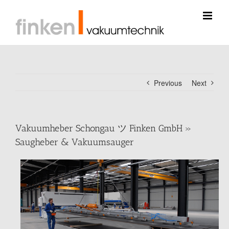
Skip
to
content
Previous
Next
Vakuumheber Schongau ツ Finken GmbH »
Saugheber & Vakuumsauger