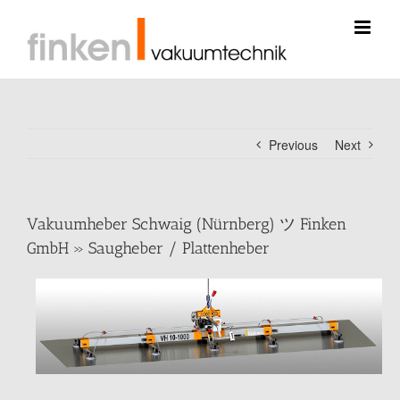
Skip
to
content
Previous
Next
Vakuumheber Schwaig (Nürnberg) ツ Finken
GmbH » Saugheber / Plattenheber