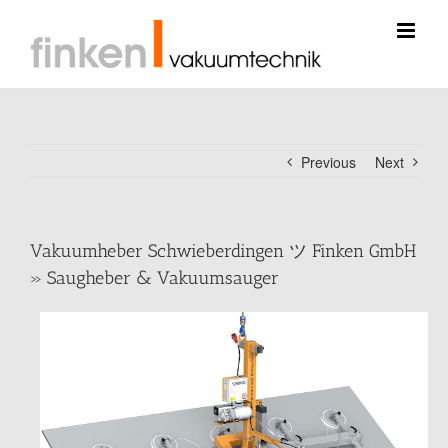
Skip
to
content
Previous
Next
Vakuumheber Schwieberdingen ツ Finken GmbH
» Saugheber & Vakuumsauger