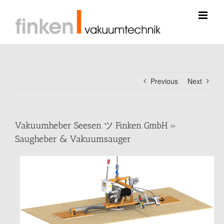
Skip
to
content
Previous
Next
Vakuumheber Seesen ツ Finken GmbH »
Saugheber & Vakuumsauger