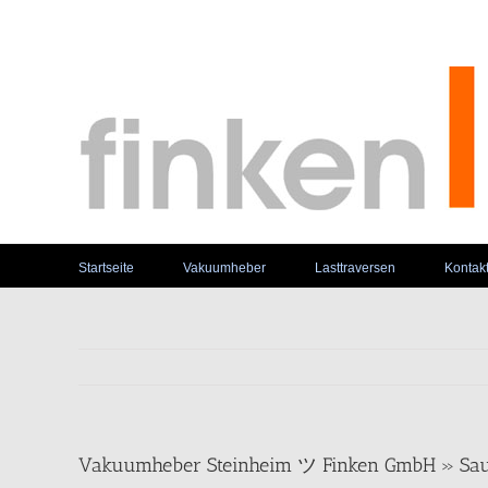
Skip
to
content
Startseite
Vakuumheber
Lasttraversen
Kontak
Vakuumheber Steinheim ツ Finken GmbH » Sa