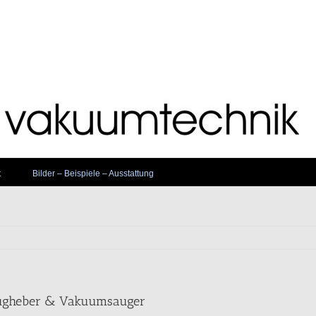
t
Bilder – Beispiele – Ausstattung
ugheber & Vakuumsauger