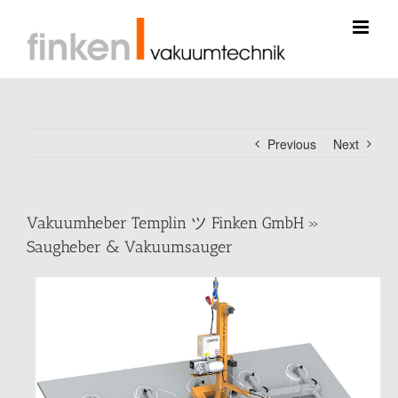
Skip
to
content
Previous
Next
Vakuumheber Templin ツ Finken GmbH »
Saugheber & Vakuumsauger