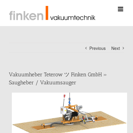
Skip
to
content
Previous
Next
Vakuumheber Teterow ツ Finken GmbH »
Saugheber / Vakuumsauger