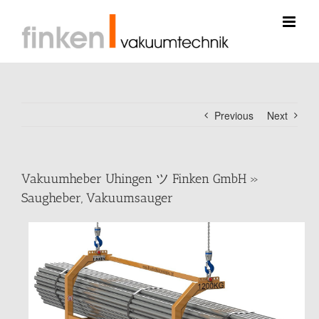
Skip
to
content
Previous
Next
Vakuumheber Uhingen ツ Finken GmbH »
Saugheber, Vakuumsauger