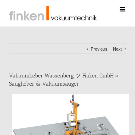
Skip
to
content
Previous
Next
Vakuumheber Wassenberg ツ Finken GmbH »
Saugheber & Vakuumsauger