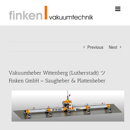
Skip
to
content
Previous
Next
Vakuumheber Wittenberg (Lutherstadt) ツ
Finken GmbH » Saugheber & Plattenheber