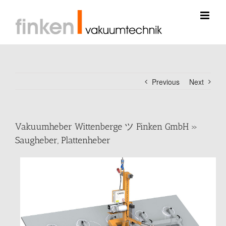
Skip
to
content
Previous
Next
Vakuumheber Wittenberge ツ Finken GmbH »
Saugheber, Plattenheber