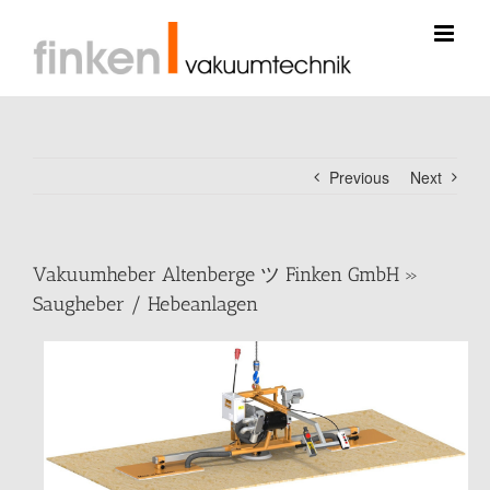
Skip
to
content
Previous
Next
Vakuumheber Altenberge ツ Finken GmbH »
Saugheber / Hebeanlagen